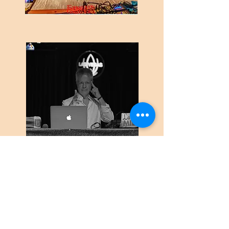
New Concept Uní Tango & Beach
Súper Vacaciones Milongueras
FESTIVAL & MARATÓN
Lugar del evento: