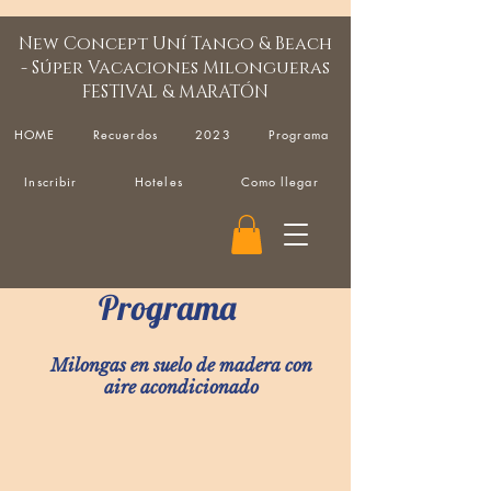
New Concept Uní Tango & Beach
- Súper Vacaciones Milongueras
FESTIVAL & MARATÓN
HOME
Recuerdos
2023
Programa
Inscribir
Hoteles
Como llegar
Programa
Milongas en suelo de madera con
aire
acondicionado