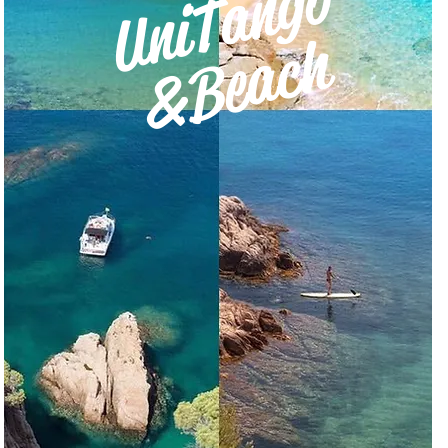
UniTango
&Beach