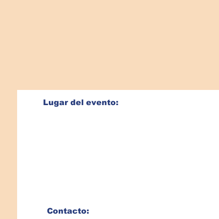
Lugar del evento:
Pavellon - La Corxera
Paseig dels enamorats s/n
Las Vegas
- Carrer C. Colom 11
17220 Sant Feliu de Guixols
Girona, Spagna
Contacto: