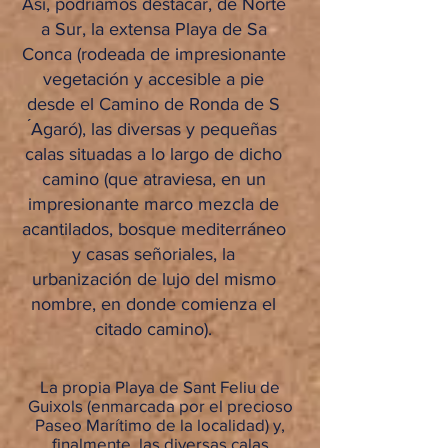
Así, podríamos destacar, de Norte
a Sur, la extensa Playa de Sa
Conca (rodeada de impresionante
vegetación y accesible a pie
desde el Camino de Ronda de S
́Agaró), las diversas y pequeñas
calas situadas a lo largo de dicho
camino (que atraviesa, en un
impresionante marco mezcla de
acantilados, bosque mediterráneo
y casas señoriales, la
urbanización de lujo del mismo
nombre, en donde comienza el
citado camino).
La propia Playa de Sant Feliu de
Guixols (enmarcada por el precioso
Paseo Marítimo de la localidad) y,
finalmente, las diversas calas