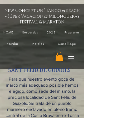
New Concept Uní Tango & Beach
- Súper Vacaciones Milongueras
FESTIVAL & MARATÓN
HOME
Recuerdos
2023
Programa
Inscribir
Hoteles
Como llegar
SANT FELIU DE GUIXOLS
Para que nuestro evento goce del
marco más adecuado posible hemos
elegido, como sede del mismo, la
preciosa localidad de Sant Feliu de
Guíxols. Se trata de un pueblo
marinero enclavado en pleno tramo
central de la Costa Brava entre Tossa