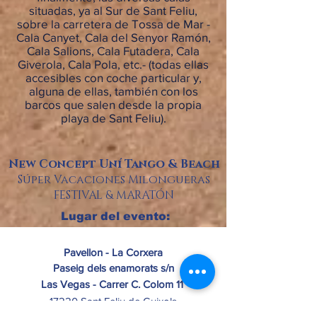
situadas, ya al Sur de Sant Feliu,
sobre la carretera de Tossa de Mar -
Cala Canyet, Cala del Senyor Ramón,
Cala Salions, Cala Futadera, Cala
Giverola, Cala Pola, etc.- (todas ellas
accesibles con coche particular y,
alguna de ellas, también con los
barcos que salen desde la propia
playa de Sant Feliu).
New Concept Uní Tango & Beach
Súper Vacaciones Milongueras
FESTIVAL & MARATÓN
Lugar del evento:
Pavellon - La Corxera
Paseig dels enamorats s/n
Las Vegas
- Carrer C. Colom 11
17220 Sant Feliu de Guixols